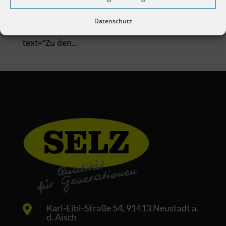
Konstruktionsmechaniker (m/w/d) Monteure
im Bereich Betonarbeiten Monteure im Bereich
Datenschutz
Dachdeckung, Zimmerei und Schlosserei. [btn
text=“Zu den...
Karl-Eibl-Straße 54, 91413 Neustadt a.

d. Aisch